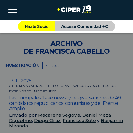
Hazte Socio
Acceso Comunidad +C
ARCHIVO
DE FRANCISCA CABELLO
INVESTIGACIÓN
14.11.2025
13-11-2025
CIPER REVISÓ MENSAJES DE POSTULANTES AL CONGRESO DE LOS DOS
EXTREMOS DEL ARCO POLÍTICO
Las principales “fake news” y tergiversaciones de 49
candidatos republicanos, comunistas y del Frente
Amplio
Enviado por
Macarena Segovia
,
Daniel Meza
Riquelme
,
Diego Ortiz
,
Francisca Soto
y
Benjamín
Miranda