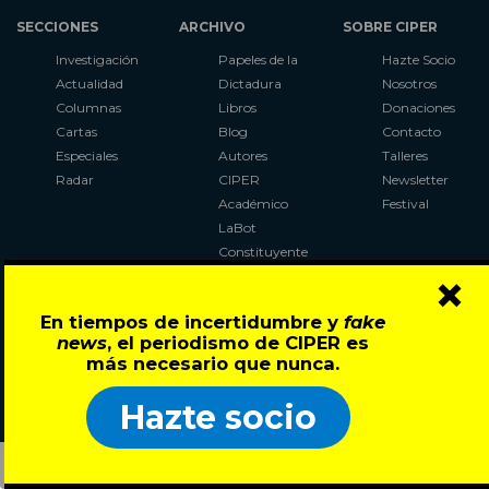
SECCIONES
ARCHIVO
SOBRE CIPER
Investigación
Papeles de la
Hazte Socio
Actualidad
Dictadura
Nosotros
Columnas
Libros
Donaciones
Cartas
Blog
Contacto
Especiales
Autores
Talleres
Radar
CIPER
Newsletter
Académico
Festival
LaBot
Constituyente
×
Al Plebiscito
con CIPER
En tiempos de incertidumbre y
fake
news
, el periodismo de CIPER es
Síguenos en:
más necesario que nunca.
Hazte socio