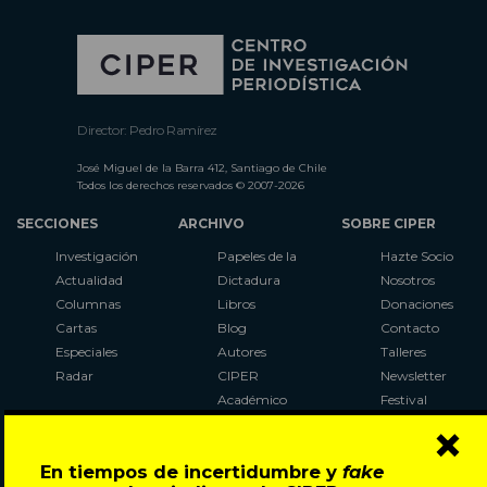
Director: Pedro Ramírez
José Miguel de la Barra 412, Santiago de Chile
Todos los derechos reservados © 2007-2026
SECCIONES
ARCHIVO
SOBRE CIPER
Investigación
Papeles de la
Hazte Socio
Actualidad
Dictadura
Nosotros
Columnas
Libros
Donaciones
Cartas
Blog
Contacto
Especiales
Autores
Talleres
Radar
CIPER
Newsletter
Académico
Festival
×
LaBot
Constituyente
En tiempos de incertidumbre y
fake
Al Plebiscito