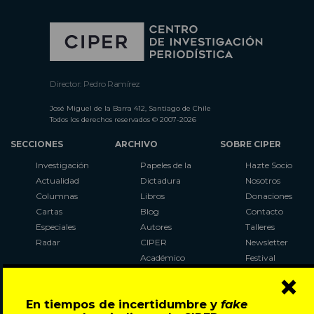
Director: Pedro Ramírez
José Miguel de la Barra 412, Santiago de Chile
Todos los derechos reservados © 2007-2026
SECCIONES
ARCHIVO
SOBRE CIPER
Investigación
Papeles de la
Hazte Socio
Actualidad
Dictadura
Nosotros
Columnas
Libros
Donaciones
Cartas
Blog
Contacto
Especiales
Autores
Talleres
Radar
CIPER
Newsletter
Académico
Festival
×
LaBot
Constituyente
En tiempos de incertidumbre y
fake
Al Plebiscito