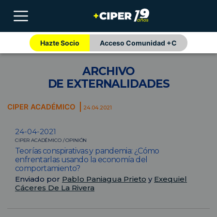
Hazte Socio
Acceso Comunidad +C
ARCHIVO
DE EXTERNALIDADES
CIPER ACADÉMICO
24.04.2021
24-04-2021
CIPER ACADÉMICO / OPINIÓN
Teorías conspirativas y pandemia: ¿Cómo
enfrentarlas usando la economía del
comportamiento?
Enviado por
Pablo Paniagua Prieto
y
Exequiel
Cáceres De La Rivera