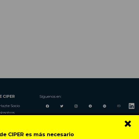
E CIPER
Síguenos en:
Hazte Socio
Nosotros
×
Donaciones
Contacto
Talleres
o de CIPER es más necesario