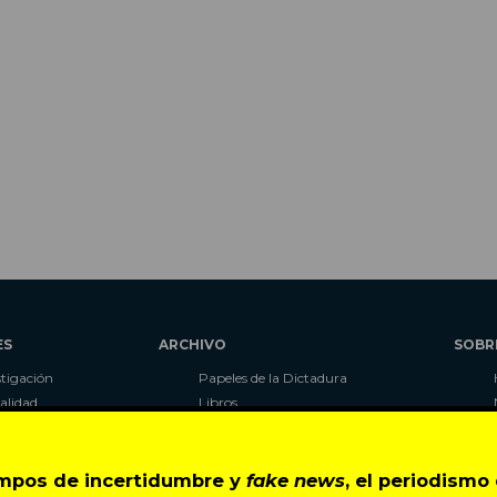
ES
ARCHIVO
SOBR
stigación
Papeles de la Dictadura
alidad
Libros
umnas
Blog
as
Autores
ciales
CIPER Académico
empos de incertidumbre y
fake news
, el periodism