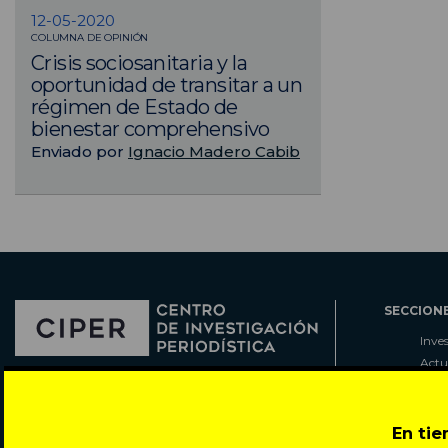
12-05-2020
COLUMNA DE OPINIÓN
Crisis sociosanitaria y la
oportunidad de transitar a un
régimen de Estado de
bienestar comprehensivo
Enviado por
Ignacio Madero Cabib
SECCION
Inve
Actu
Col
Director: Pedro Ramírez
Cart
José Miguel de la Barra 412, Santiago de Chile
Espe
En ti
Todos los derechos reservados © 2007-2026