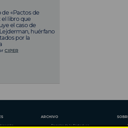
 de «Pactos de
: el libro que
uye el caso de
Lejderman, huérfano
tados por la
a
or
CIPER
ES
ARCHIVO
SOBR
stigación
Papeles de la Dictadura