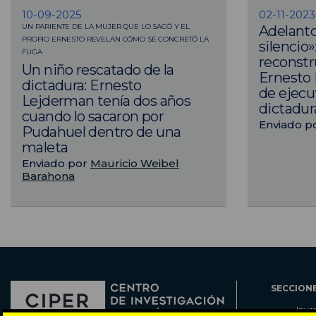
10-09-2025
02-11-2023
UN PARIENTE DE LA MUJER QUE LO SACÓ Y EL
Adelanto
PROPIO ERNESTO REVELAN CÓMO SE CONCRETÓ LA
silencio»
FUGA
reconstr
Un niño rescatado de la
Ernesto 
dictadura: Ernesto
de ejecu
Lejderman tenía dos años
dictadur
cuando lo sacaron por
Enviado p
Pudahuel dentro de una
maleta
Enviado por
Mauricio Weibel
Barahona
SECCION
Inve