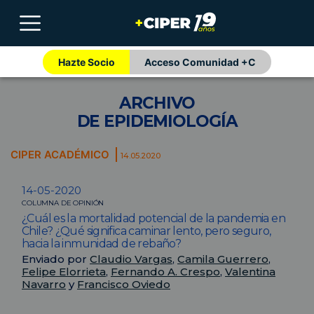
Hazte Socio
Acceso Comunidad +C
ARCHIVO
DE EPIDEMIOLOGÍA
CIPER ACADÉMICO
14.05.2020
14-05-2020
COLUMNA DE OPINIÓN
¿Cuál es la mortalidad potencial de la pandemia en
Chile? ¿Qué significa caminar lento, pero seguro,
hacia la inmunidad de rebaño?
Enviado por
Claudio Vargas
,
Camila Guerrero
,
Felipe Elorrieta
,
Fernando A. Crespo
,
Valentina
Navarro
y
Francisco Oviedo