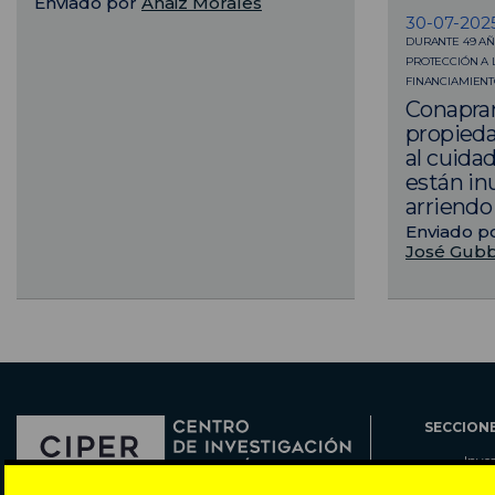
Enviado por
Anaiz Morales
30-07-202
DURANTE 49 AÑ
PROTECCIÓN A 
FINANCIAMIENT
Conapran
propieda
al cuida
están inu
arriendo
Enviado p
José Gubb
SECCION
Inve
Actu