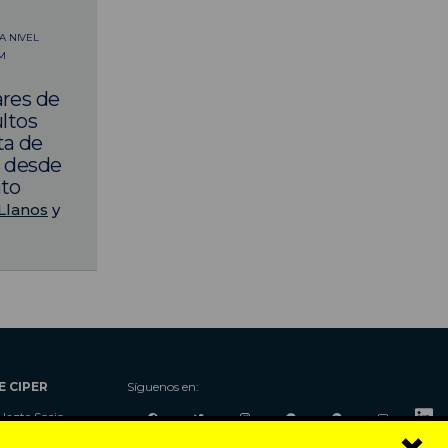
A NIVEL
AM
ares de
ultos
ta de
s desde
ato
Llanos
y
E CIPER
Síguenos en:
Hazte Socio
Nosotros