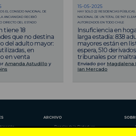
5
15-05-2025
OS EL CONSEJO NACIONAL DE
HAY SOLO 22 RESIDENCIAS PÚBLICAS 
LA ANCIANIDAD RECIBIÓ
NACIONAL DE UN TOTAL DE 947 ELE
O DIRECTO DEL ESTADO
AUTORIZADOS EN TODO CHILE
 tiene 18
Insuficiencia en hog
des que no destina
larga estadía: 838 ad
do del adulto mayor:
mayores están en lis
tilizadas, en
espera, 510 derivado
 o en venta
tribunales por maltr
or
Amanda Astudillo
y
Enviado por
Magdalena 
ins
Ian Mercado
ES
ARCHIVO
SOBR
stigación
Papeles de la Dictadura
alidad
Libros