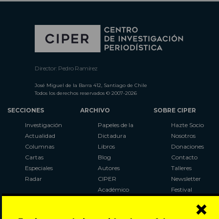
Director: Pedro Ramírez
José Miguel de la Barra 412, Santiago de Chile
Todos los derechos reservados © 2007-2026
SECCIONES
ARCHIVO
SOBRE CIPER
Investigación
Papeles de la
Hazte Socio
Actualidad
Dictadura
Nosotros
Columnas
Libros
Donaciones
Cartas
Blog
Contacto
Especiales
Autores
Talleres
Radar
CIPER
Newsletter
Académico
Festival
×
LaBot
Constituyente