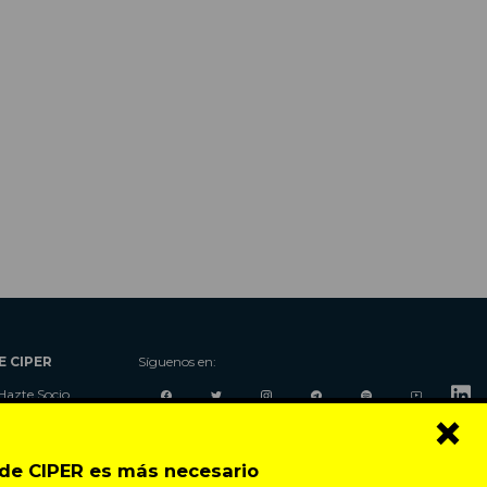
E CIPER
Síguenos en:
Hazte Socio
×
Nosotros
Donaciones
Contacto
o de CIPER es más necesario