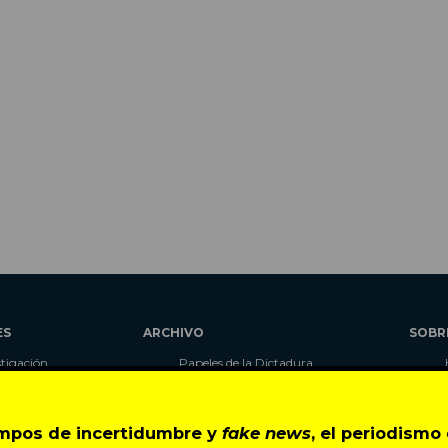
ES
ARCHIVO
SOBR
stigación
Papeles de la Dictadura
alidad
Libros
umnas
Blog
as
Autores
empos de incertidumbre y
fake news
, el periodism