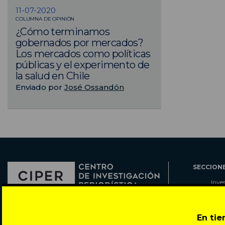
11-07-2020
COLUMNA DE OPINIÓN
¿Cómo terminamos
gobernados por mercados?
Los mercados como políticas
públicas y el experimento de
la salud en Chile
Enviado por
José Ossandón
SECCION
Inve
Actu
Col
Director: Pedro Ramírez
Cart
En ti
José Miguel de la Barra 412, Santiago de Chile