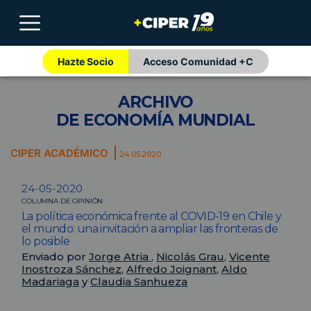
Hazte Socio
Acceso Comunidad +C
ARCHIVO
DE ECONOMÍA MUNDIAL
CIPER ACADÉMICO
24.05.2020
24-05-2020
COLUMNA DE OPINIÓN
La política económica frente al COVID-19 en Chile y
el mundo: una invitación a ampliar las fronteras de
lo posible
Enviado por
Jorge Atria
,
Nicolás Grau
,
Vicente
Inostroza Sánchez
,
Alfredo Joignant
,
Aldo
Madariaga
y
Claudia Sanhueza