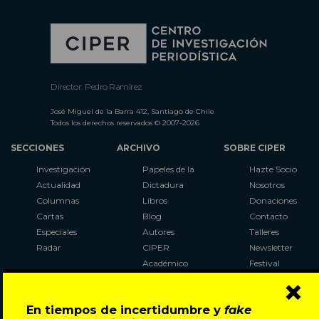
Director: Pedro Ramírez
José Miguel de la Barra 412, Santiago de Chile
Todos los derechos reservados © 2007-2026
SECCIONES
ARCHIVO
SOBRE CIPER
Investigación
Papeles de la
Hazte Socio
Actualidad
Dictadura
Nosotros
Columnas
Libros
Donaciones
Cartas
Blog
Contacto
Especiales
Autores
Talleres
Radar
CIPER
Newsletter
Académico
Festival
×
LaBot
Constituyente
En tiempos de incertidumbre y
fake
Al Plebiscito