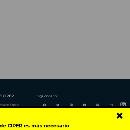
E CIPER
Síguenos en:
Hazte Socio
×
Nosotros
Donaciones
Contacto
o de CIPER es más necesario