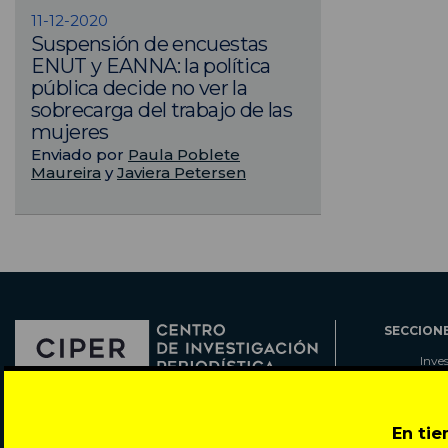
11-12-2020
Suspensión de encuestas
ENUT y EANNA: la política
pública decide no ver la
sobrecarga del trabajo de las
mujeres
Enviado por
Paula Poblete
Maureira
y
Javiera Petersen
SECCION
Inve
Actu
Col
Director: Pedro Ramírez
Cart
En ti
José Miguel de la Barra 412, Santiago de Chile