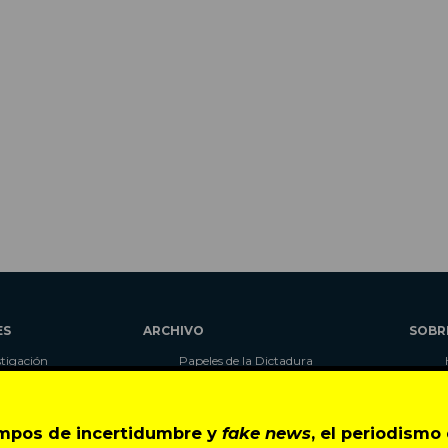
ES
ARCHIVO
SOBR
stigación
Papeles de la Dictadura
alidad
Libros
umnas
Blog
as
Autores
empos de incertidumbre y
fake news
, el periodism