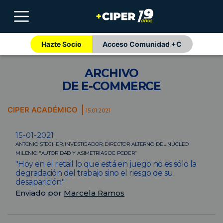
Hazte Socio
Acceso Comunidad +C
ARCHIVO
DE E-COMMERCE
CIPER ACADÉMICO
15.01.2021
15-01-2021
ANTONIO STECHER, INVESTIGADOR, DIRECTOR ALTERNO DEL NÚCLEO
MILENIO "AUTORIDAD Y ASIMETRÍAS DE PODER”
"Hoy en el retail lo que está en juego no es sólo la
degradación del trabajo sino el riesgo de su
desaparición"
Enviado por
Marcela Ramos