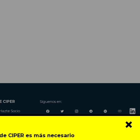
E CIPER
Síguenos en:
Hazte Socio
×
Nosotros
Donaciones
Contacto
o de CIPER es más necesario
Talleres