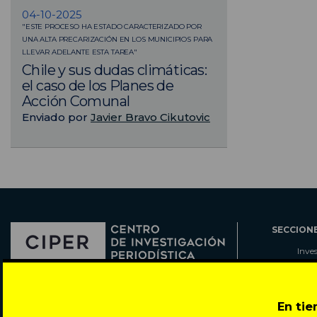
04-10-2025
"ESTE PROCESO HA ESTADO CARACTERIZADO POR
UNA ALTA PRECARIZACIÓN EN LOS MUNICIPIOS PARA
LLEVAR ADELANTE ESTA TAREA"
Chile y sus dudas climáticas:
el caso de los Planes de
Acción Comunal
Enviado por
Javier Bravo Cikutovic
SECCION
Inve
Actu
Col
Director: Pedro Ramírez
Cart
En ti
José Miguel de la Barra 412, Santiago de Chile
Espe