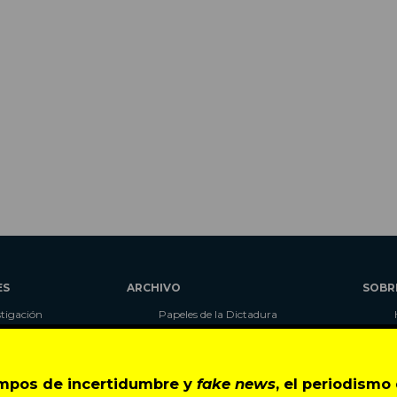
ES
ARCHIVO
SOBR
stigación
Papeles de la Dictadura
alidad
Libros
umnas
Blog
as
Autores
empos de incertidumbre y
fake news
, el periodism
ciales
CIPER Académico