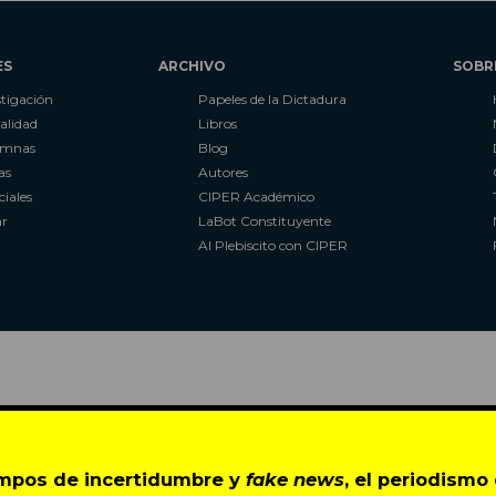
ES
ARCHIVO
SOBR
stigación
Papeles de la Dictadura
alidad
Libros
umnas
Blog
as
Autores
ciales
CIPER Académico
r
LaBot Constituyente
Al Plebiscito con CIPER
empos de incertidumbre y
fake news
, el periodism