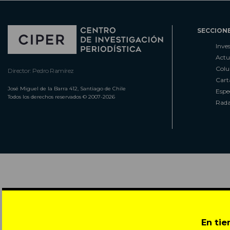
SECCION
Inve
Actu
Col
Director: Pedro Ramírez
Cart
José Miguel de la Barra 412, Santiago de Chile
Espe
Todos los derechos reservados © 2007-2026
Rada
En ti