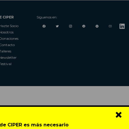
E CIPER
Síguenos en:
Hazte Socio
Nosotros
Donaciones
Contacto
Talleres
Newsletter
Festival
×
o de CIPER es más necesario