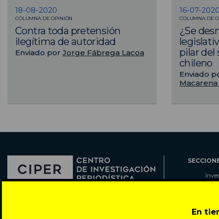
18-08-2020
16-07-202
COLUMNA DE OPINIÓN
COLUMNA DE O
Contra toda pretensión
¿Se desm
ilegítima de autoridad
legislati
pilar del
Enviado por
Jorge Fábrega Lacoa
chileno
Enviado p
Macarena 
SECCION
Inve
Actu
Col
Director: Pedro Ramírez
Cart
En ti
José Miguel de la Barra 412, Santiago de Chile
Espe