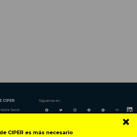
E CIPER
Síguenos en:
Hazte Socio
×
Nosotros
Donaciones
Contacto
o de CIPER es más necesario
Talleres