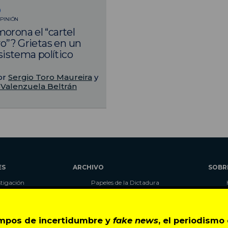
0
PINIÓN
orona el “cartel
vo”? Grietas en un
 sistema político
or
Sergio Toro Maureira
y
Valenzuela Beltrán
ES
ARCHIVO
SOBR
stigación
Papeles de la Dictadura
alidad
Libros
umnas
Blog
as
Autores
empos de incertidumbre y
fake news
, el periodism
ciales
CIPER Académico