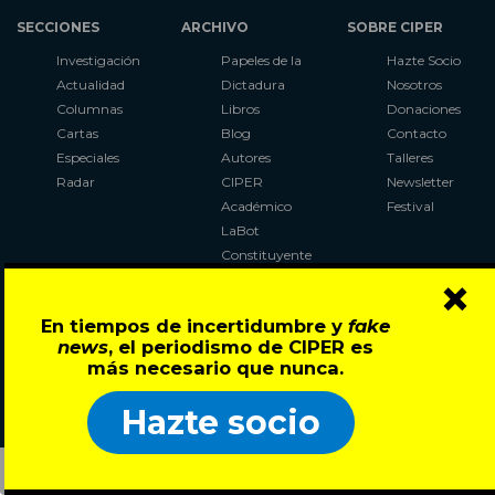
SECCIONES
ARCHIVO
SOBRE CIPER
Investigación
Papeles de la
Hazte Socio
Actualidad
Dictadura
Nosotros
Columnas
Libros
Donaciones
Cartas
Blog
Contacto
Especiales
Autores
Talleres
Radar
CIPER
Newsletter
Académico
Festival
LaBot
Constituyente
×
Al Plebiscito
con CIPER
En tiempos de incertidumbre y
fake
news
, el periodismo de CIPER es
Síguenos en:
más necesario que nunca.
Hazte socio