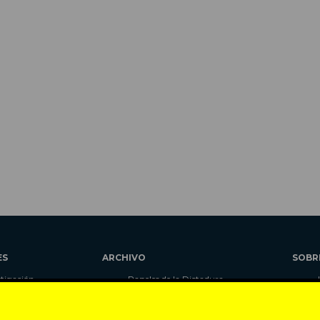
ES
ARCHIVO
SOBR
stigación
Papeles de la Dictadura
alidad
Libros
umnas
Blog