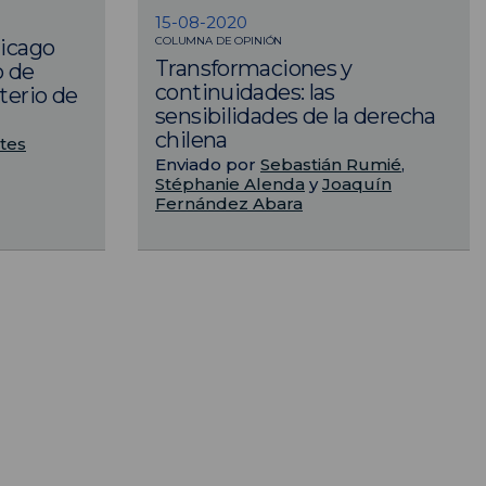
15-08-2020
COLUMNA DE OPINIÓN
hicago
Transformaciones y
o de
continuidades: las
sterio de
sensibilidades de la derecha
chilena
tes
Enviado por
Sebastián Rumié
,
Stéphanie Alenda
y
Joaquín
Fernández Abara