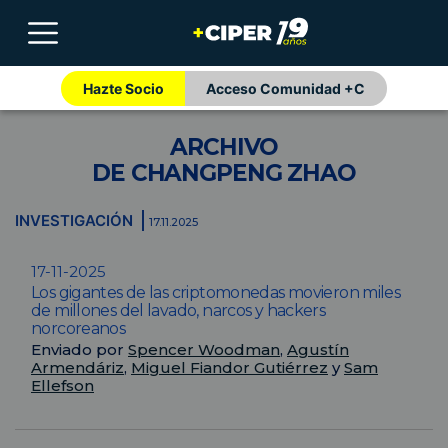
Hazte Socio
Acceso Comunidad +C
ARCHIVO
DE CHANGPENG ZHAO
INVESTIGACIÓN
17.11.2025
17-11-2025
Los gigantes de las criptomonedas movieron miles
de millones del lavado, narcos y hackers
norcoreanos
Enviado por
Spencer Woodman
,
Agustín
Armendáriz
,
Miguel Fiandor Gutiérrez
y
Sam
Ellefson