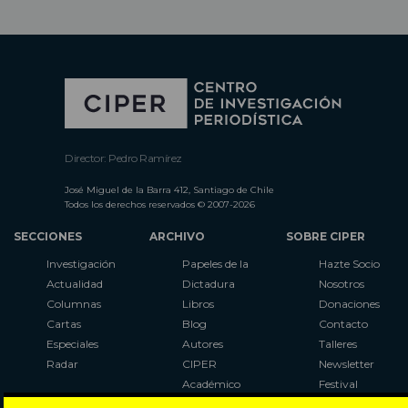
Director: Pedro Ramírez
José Miguel de la Barra 412, Santiago de Chile
Todos los derechos reservados © 2007-2026
SECCIONES
ARCHIVO
SOBRE CIPER
Investigación
Papeles de la
Hazte Socio
Actualidad
Dictadura
Nosotros
Columnas
Libros
Donaciones
Cartas
Blog
Contacto
Especiales
Autores
Talleres
Radar
CIPER
Newsletter
Académico
Festival
LaBot