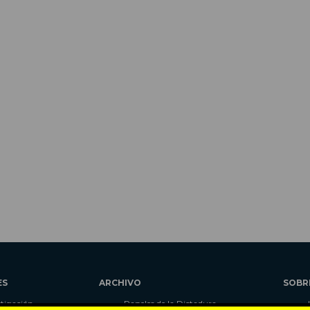
ES
ARCHIVO
SOBR
stigación
Papeles de la Dictadura