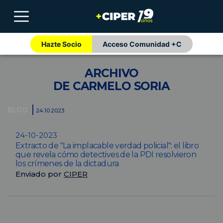
Hazte Socio
Acceso Comunidad +C
ARCHIVO
DE CARMELO SORIA
BLOG
24.10.2023
24-10-2023
Extracto de "La implacable verdad policial": el libro
que revela cómo detectives de la PDI resolvieron
los crímenes de la dictadura
Enviado por
CIPER