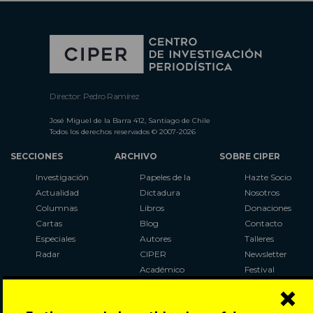
Director: Pedro Ramírez
José Miguel de la Barra 412, Santiago de Chile
Todos los derechos reservados © 2007-2026
SECCIONES
ARCHIVO
SOBRE CIPER
Investigación
Papeles de la
Hazte Socio
Actualidad
Dictadura
Nosotros
Columnas
Libros
Donaciones
Cartas
Blog
Contacto
Especiales
Autores
Talleres
Radar
CIPER
Newsletter
Académico
Festival
×
LaBot
Constituyente