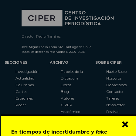
Director: Pedro Ramírez
José Miguel de la Barra 412, Santiago de Chile
Todos los derechos reservados © 2007-2026
SECCIONES
ARCHIVO
SOBRE CIPER
Investigación
Papeles de la
Hazte Socio
Actualidad
Dictadura
Nosotros
Columnas
Libros
Donaciones
Cartas
Blog
Contacto
Especiales
Autores
Talleres
Radar
CIPER
Newsletter
Académico
Festival
×
LaBot
Constituyente
En tiempos de incertidumbre y
fake
Al Plebiscito