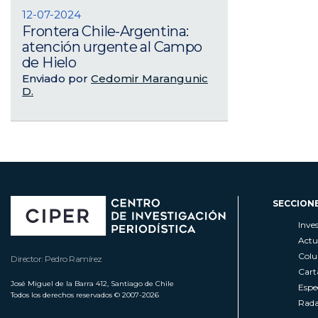
12-07-2024
Frontera Chile-Argentina:
atención urgente al Campo
de Hielo
Enviado por
Cedomir Marangunic
D.
SECCION
Inve
Actu
Col
Director: Pedro Ramírez
Cart
José Miguel de la Barra 412, Santiago de Chile
Espe
Todos los derechos reservados © 2007-2026
Rada