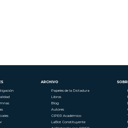
ES
ARCHIVO
SOBR
stigación
Papeles de la Dictadura
alidad
Libros
umnas
Blog
as
Autores
ciales
CIPER Académico
r
LaBot Constituyente