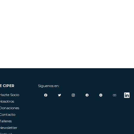
E CIPER
Síguenos en:
Hazte Socio
Nosotros
Donaciones
Contacto
Talleres
Newsletter