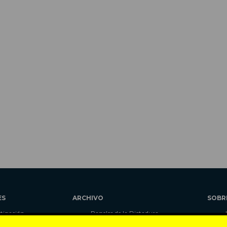
ES
ARCHIVO
SOBR
stigación
Papeles de la Dictadura
alidad
Libros