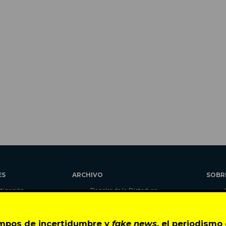
ES
ARCHIVO
SOBR
stigación
Papeles de la Dictadura
alidad
Libros
umnas
Blog
empos de incertidumbre y
fake news
, el periodism
as
Autores