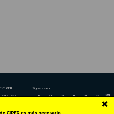
E CIPER
Síguenos en:
Hazte Socio
×
Nosotros
Donaciones
o de CIPER es más necesario
Contacto