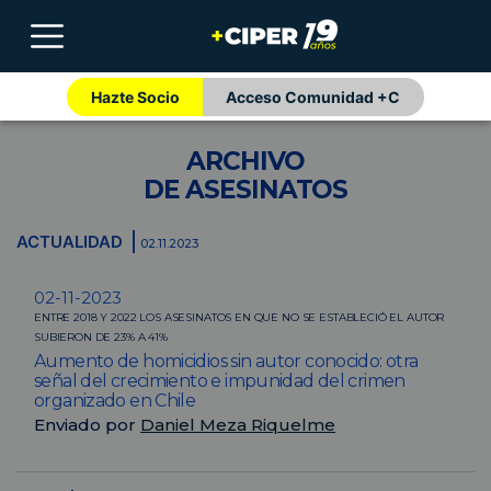
Hazte Socio
Acceso Comunidad +C
ARCHIVO
DE ASESINATOS
ACTUALIDAD
02.11.2023
02-11-2023
ENTRE 2018 Y 2022 LOS ASESINATOS EN QUE NO SE ESTABLECIÓ EL AUTOR
SUBIERON DE 23% A 41%
Aumento de homicidios sin autor conocido: otra
señal del crecimiento e impunidad del crimen
organizado en Chile
Enviado por
Daniel Meza Riquelme