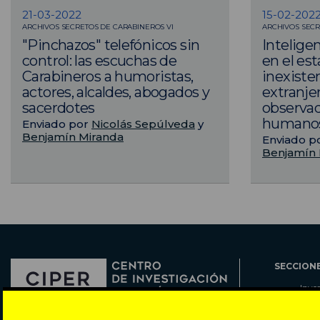
21-03-2022
15-02-202
ARCHIVOS SECRETOS DE CARABINEROS VI
ARCHIVOS SECR
"Pinchazos" telefónicos sin
Intelige
control: las escuchas de
en el est
Carabineros a humoristas,
inexiste
actores, alcaldes, abogados y
extranje
sacerdotes
observa
humano
Enviado por
Nicolás Sepúlveda
y
Benjamín Miranda
Enviado p
Benjamín 
SECCION
Inve
Actu
Col