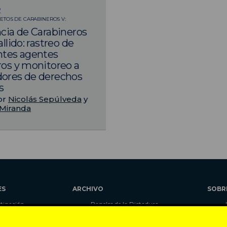
2
ETOS DE CARABINEROS V:
ncia de Carabineros
allido: rastreo de
ntes agentes
ros y monitoreo a
dores de derechos
s
or
Nicolás Sepúlveda
y
Miranda
ES
ARCHIVO
SOBR
stigación
Papeles de la Dictadura
alidad
Libros
umnas
Blog