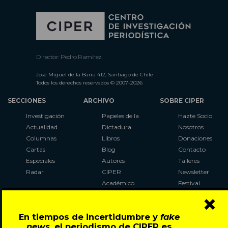
Director: Pedro Ramírez
José Miguel de la Barra 412, Santiago de Chile
Todos los derechos reservados © 2007-2026
SECCIONES
ARCHIVO
SOBRE CIPER
Investigación
Papeles de la
Hazte Socio
Actualidad
Dictadura
Nosotros
Columnas
Libros
Donaciones
Cartas
Blog
Contacto
Especiales
Autores
Talleres
Radar
CIPER
Newsletter
Académico
Festival
×
LaBot
Constituyente
En tiempos de incertidumbre y
fake
Al Plebiscito
news
, el periodismo de CIPER es
con CIPER