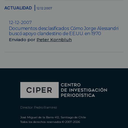
ACTUALIDAD
12.12.2007
12-12-2007
Documentos desclasificados: Cómo Jorge Alessandri
buscó apoyo clandestino de EE.UU. en 1970
Enviado por
Peter Kornbluh
Director: Pedro Ramírez
José Miguel de la Barra 412, Santiago de Chile
Todos los derechos reservados © 2007-2026