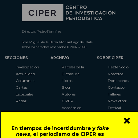
Director: Pedro Ramírez
José Miguel de la Barra 412, Santiago de Chile
Todos los derechos reservados © 2007-2026
SECCIONES
ARCHIVO
SOBRE CIPER
Investigación
Papeles de la
Hazte Socio
Actualidad
Dictadura
Nosotros
Columnas
Libros
Donaciones
Cartas
Blog
Contacto
Especiales
Autores
Talleres
Radar
CIPER
Newsletter
Académico
Festival
×
LaBot
Constituyente
En tiempos de incertidumbre y
fake
Al Plebiscito
news
, el periodismo de CIPER es
con CIPER