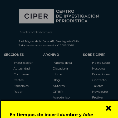
Director: Pedro Ramírez
José Miguel de la Barra 412, Santiago de Chile
Todos los derechos reservados © 2007-2026
SECCIONES
ARCHIVO
SOBRE CIPER
Investigación
Papeles de la
Hazte Socio
Actualidad
Dictadura
Nosotros
Columnas
Libros
Donaciones
Cartas
Blog
Contacto
Especiales
Autores
Talleres
Radar
CIPER
Newsletter
Académico
Festival
×
LaBot
Constituyente
En tiempos de incertidumbre y
fake
Al Plebiscito