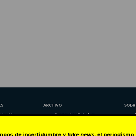
ES
ARCHIVO
SOBR
stigación
Papeles de la Dictadura
alidad
Libros
umnas
Blog
empos de incertidumbre y
fake news
, el periodism
as
Autores