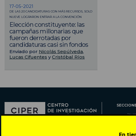
17-05-2021
DE LAS 20 CANDIDATURAS CON MÁS RECURSOS, SOLO
NUEVE LOGRARON ENTRAR A LA CONVENCIÓN
Elección constituyente: las
campañas millonarias que
fueron derrotadas por
candidaturas casi sin fondos
Enviado por
Nicolás Sepúlveda
,
Lucas Cifuentes
y
Cristóbal Ríos
SECCION
Inve
Actu
Col
Director: Pedro Ramírez
En ti
Cart