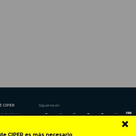
E CIPER
Síguenos en:
Hazte Socio
×
Nosotros
Donaciones
o de CIPER es más necesario
Contacto