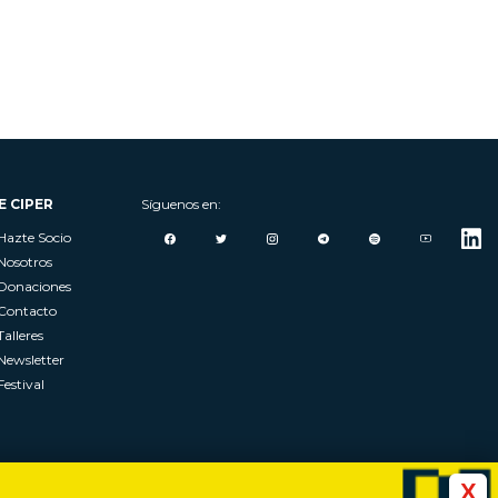
E CIPER
Síguenos en:
Hazte Socio
Nosotros
Donaciones
Contacto
Talleres
Newsletter
Festival
X