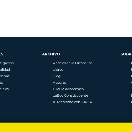
ES
ARCHIVO
SOBR
stigación
Papeles de la Dictadura
alidad
Libros
umnas
Blog
as
Autores
ciales
CIPER Académico
r
LaBot Constituyente
Al Plebiscito con CIPER