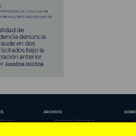
5
ENTÓ QUERELLA Y CALCULA UN
$2.498 MILLONES SOLO EN UNO DE
S
lidad de
dencia denuncia
fraude en dos
 licitados bajo la
ración anterior
or
Josefina Rochna
ES
ARCHIVO
SOBR
stigación
Papeles de la Dictadura
alidad
Libros
umnas
Blog