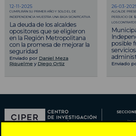
12-11-2025
26-03-202
CUMPLIRÁN SU PRIMER AÑO Y SOLO EL DE
ALCALDE PRES
INDEPENDENCIA MUESTRA UNA BAJA SIGNIFICATIVA
PERJUICIO DE 
LOS CONTRATO
La deuda de los alcaldes
Municipa
opositores que se eligieron
Indepen
en la Región Metropolitana
posible 
con la promesa de mejorar la
servicios
seguridad
administ
Enviado por
Daniel Meza
Riquelme
y
Diego Ortiz
Enviado p
SECCION
Inve
Actu
Col
Director: Pedro Ramírez