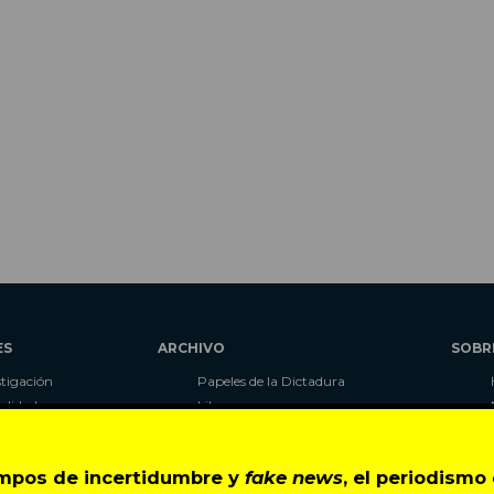
ES
ARCHIVO
SOBR
stigación
Papeles de la Dictadura
alidad
Libros
umnas
Blog
as
Autores
empos de incertidumbre y
fake news
, el periodism
ciales
CIPER Académico