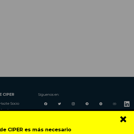
E CIPER
Síguenos en:
Hazte Socio
Nosotros
×
Donaciones
Contacto
o de CIPER es más necesario
Talleres