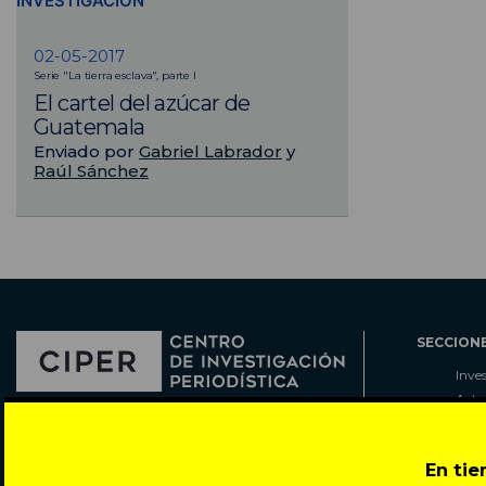
INVESTIGACIÓN
02-05-2017
Serie "La tierra esclava", parte I
El cartel del azúcar de
Guatemala
Enviado por
Gabriel Labrador
y
Raúl Sánchez
SECCION
Inve
Actu
Col
Director: Pedro Ramírez
Cart
José Miguel de la Barra 412, Santiago de Chile
En ti
Espe
Todos los derechos reservados © 2007-2026