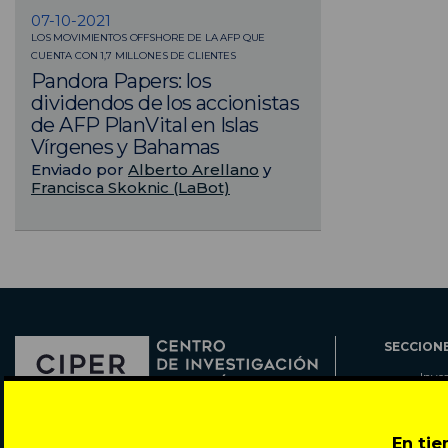
07-10-2021
LOS MOVIMIENTOS OFFSHORE DE LA AFP QUE
CUENTA CON 1,7 MILLONES DE CLIENTES
Pandora Papers: los
dividendos de los accionistas
de AFP PlanVital en Islas
Vírgenes y Bahamas
Enviado por
Alberto Arellano
y
Francisca Skoknic (LaBot)
SECCION
Inve
Actu
Col
Director: Pedro Ramírez
En ti
Cart