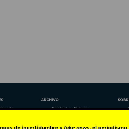
ES
ARCHIVO
SOBR
stigación
Papeles de la Dictadura
alidad
Libros
umnas
Blog
empos de incertidumbre y
fake news
, el periodism
as
Autores