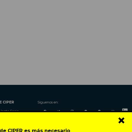
E CIPER
Síguenos en:
Hazte Socio
×
Nosotros
Donaciones
o de CIPER es más necesario
Contacto