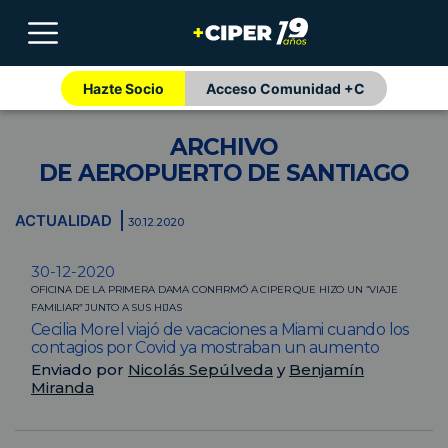
Hazte Socio
Acceso Comunidad +C
ARCHIVO
DE AEROPUERTO DE SANTIAGO
ACTUALIDAD
30.12.2020
30-12-2020
OFICINA DE LA PRIMERA DAMA CONFIRMÓ A CIPER QUE HIZO UN “VIAJE
FAMILIAR” JUNTO A SUS HIJAS
Cecilia Morel viajó de vacaciones a Miami cuando los
contagios por Covid ya mostraban un aumento
Enviado por
Nicolás Sepúlveda
y
Benjamín
Miranda