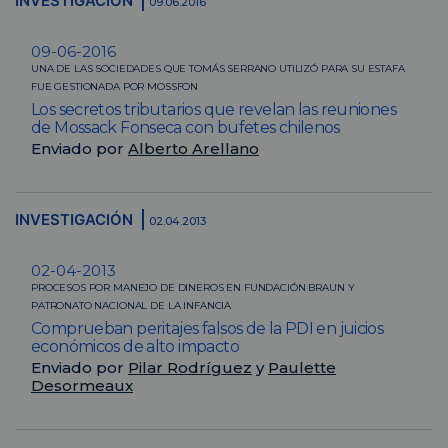
INVESTIGACIÓN
09.06.2016
09-06-2016
UNA DE LAS SOCIEDADES QUE TOMÁS SERRANO UTILIZÓ PARA SU ESTAFA
FUE GESTIONADA POR MOSSFON
Los secretos tributarios que revelan las reuniones
de Mossack Fonseca con bufetes chilenos
Enviado por
Alberto Arellano
INVESTIGACIÓN
02.04.2013
02-04-2013
PROCESOS POR MANEJO DE DINEROS EN FUNDACIÓN BRAUN Y
PATRONATO NACIONAL DE LA INFANCIA
Comprueban peritajes falsos de la PDI en juicios
económicos de alto impacto
Enviado por
Pilar Rodríguez
y
Paulette
Desormeaux