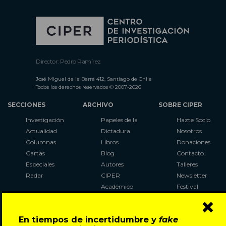
Director: Pedro Ramírez
José Miguel de la Barra 412, Santiago de Chile
Todos los derechos reservados © 2007-2026
SECCIONES
ARCHIVO
SOBRE CIPER
Investigación
Papeles de la
Hazte Socio
Actualidad
Dictadura
Nosotros
Columnas
Libros
Donaciones
Cartas
Blog
Contacto
Especiales
Autores
Talleres
Radar
CIPER
Newsletter
Académico
Festival
×
LaBot
Constituyente
En tiempos de incertidumbre y
fake
Al Plebiscito