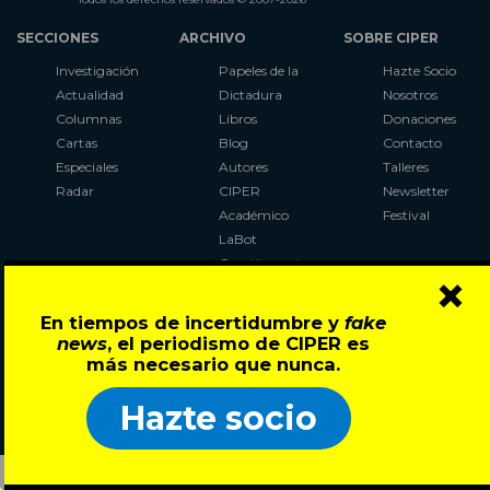
SECCIONES
ARCHIVO
SOBRE CIPER
Investigación
Papeles de la
Hazte Socio
Actualidad
Dictadura
Nosotros
Columnas
Libros
Donaciones
Cartas
Blog
Contacto
Especiales
Autores
Talleres
Radar
CIPER
Newsletter
Académico
Festival
LaBot
Constituyente
×
Al Plebiscito
con CIPER
En tiempos de incertidumbre y
fake
news
, el periodismo de CIPER es
Síguenos en:
más necesario que nunca.
Hazte socio