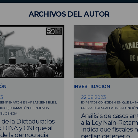
ARCHIVOS
DEL AUTOR
IÓN
INVESTIGACIÓN
23
22.08.2023
ESEMPEÑARON EN ÁREAS SENSIBLES,
EXPERTOS COINCIDEN EN QUE LA 
ICOS, FORMACIÓN DE NUEVOS
PREVIA SÍ RESPALDABA LA FUNCIÓN
TELIGENCIA
Análisis de casos an
de la Dictadura: los
a la Ley Naín-Retam
 DINA y CNI que al
indica que fiscales 
 de la democracia
pedían detener o