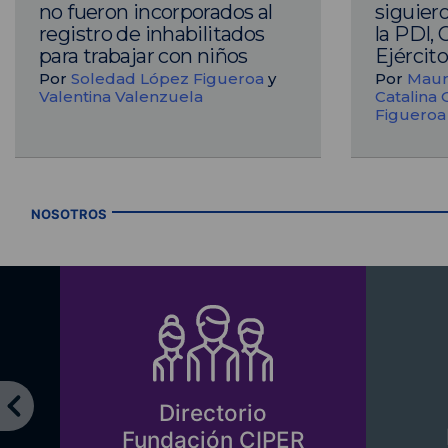
no fueron incorporados al
siguier
registro de inhabilitados
la PDI, 
para trabajar con niños
Ejércit
Por
Soledad López Figueroa
y
Por
Maur
Valentina Valenzuela
Catalina 
Figueroa
NOSOTROS
Directorio
Fundación CIPER