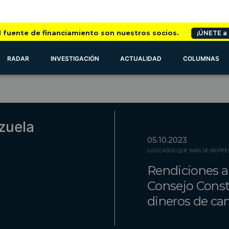
l fuente de financiamiento son nuestros socios.
¡ÚNETE a
RADAR
INVESTIGACIÓN
ACTUALIDAD
COLUMNAS
zuela
05.10.2023
LOS CASOS QUE MÁS SE REPITE
Rendiciones al
Consejo Consti
dineros de c