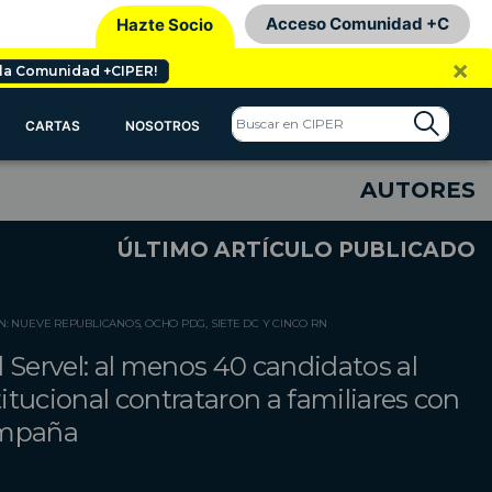
Acceso Comunidad +C
Hazte Socio
×
 la Comunidad +CIPER!
CARTAS
NOSOTROS
AUTORES
ÚLTIMO ARTÍCULO PUBLICADO
N: NUEVE REPUBLICANOS, OCHO PDG, SIETE DC Y CINCO RN
 Servel: al menos 40 candidatos al
tucional contrataron a familiares con
ampaña