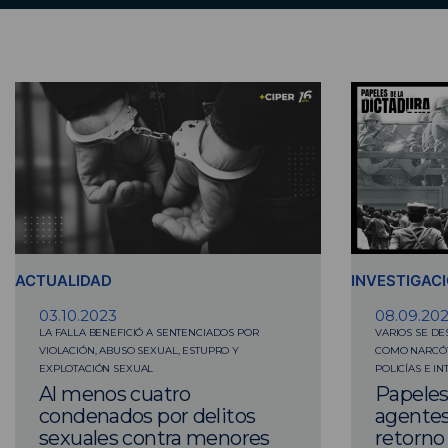
ACTUALIDAD
INVESTIGAC
03.10.2023
08.09.20
LA FALLA BENEFICIÓ A SENTENCIADOS POR
VARIOS SE D
VIOLACIÓN, ABUSO SEXUAL, ESTUPRO Y
COMO NARCÓT
EXPLOTACIÓN SEXUAL
POLICÍAS E IN
Al menos cuatro
Papeles 
condenados por delitos
agentes
sexuales contra menores
retorno