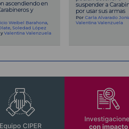
on ascendiendo en
suspender a Carabi
Carabineros y
por usar sus armas
o
Por
Carla Alvarado Joni
icio Weibel Barahona
,
Valentina Valenzuela
Olate
,
Soledad López
y
Valentina Valenzuela
Investigacion
Equipo CIPER
con impacto