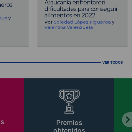
Araucanía enfrentaron
neros
dificultades para conseguir
alimentos en 2022
aux
y
Por
Soledad López Figueroa
y
Valentina Valenzuela
VER TODOS
es
Premios
obtenidos