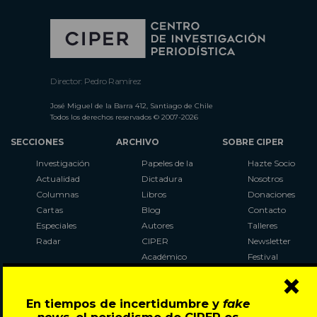
Director: Pedro Ramírez
José Miguel de la Barra 412, Santiago de Chile
Todos los derechos reservados © 2007-2026
SECCIONES
ARCHIVO
SOBRE CIPER
Investigación
Papeles de la
Hazte Socio
Actualidad
Dictadura
Nosotros
Columnas
Libros
Donaciones
Cartas
Blog
Contacto
Especiales
Autores
Talleres
Radar
CIPER
Newsletter
Académico
Festival
×
LaBot
Constituyente
En tiempos de incertidumbre y
fake
Al Plebiscito