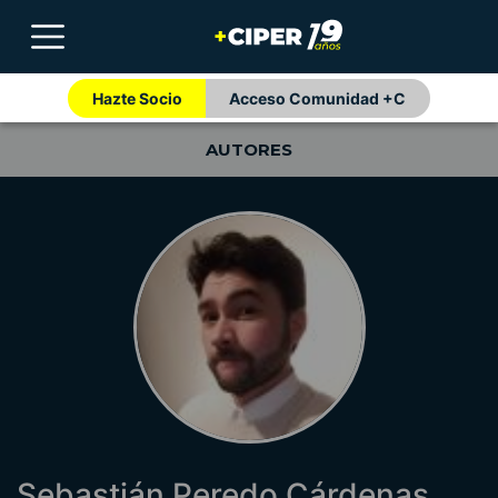
Hazte Socio
Acceso Comunidad +C
AUTORES
Sebastián Peredo Cárdenas