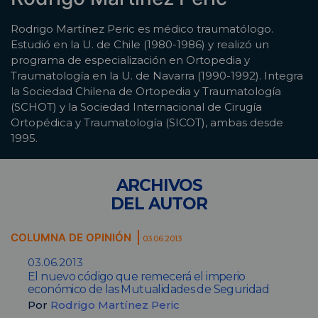
Rodrigo Martínez Peric es médico traumatólogo.
Estudió en la U. de Chile (1980-1986) y realizó un
programa de especialización en Ortopedia y
Traumatología en la U. de Navarra (1990-1992). Integra
la Sociedad Chilena de Ortopedia y Traumatología
(SCHOT) y la Sociedad Internacional de Cirugía
Ortopédica y Traumatología (SICOT), ambas desde
1995.
ARCHIVOS
DEL AUTOR
COLUMNA DE OPINIÓN
03.06.2013
03.06.2013
El nuevo código que remecerá el imperio
económico de las Mutualidades de Seguridad
Por
Rodrigo Martínez Peric