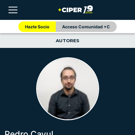
Hazte Socio
Acceso Comunidad +C
AUTORES
Pedro Cayul