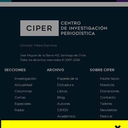
Director: Pedro Ramírez
José Miguel de la Barra 412, Santiago de Chile
Todos los derechos reservados © 2007-2026
SECCIONES
ARCHIVO
SOBRE CIPER
Investigación
Papeles de la
Hazte Socio
Actualidad
Dictadura
Nosotros
Columnas
Libros
Donaciones
Cartas
Blog
Contacto
Especiales
Autores
Talleres
Radar
CIPER
Newsletter
Académico
Festival
LaBot