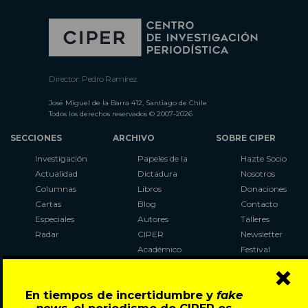
Director: Pedro Ramírez
José Miguel de la Barra 412, Santiago de Chile
Todos los derechos reservados © 2007-2026
SECCIONES
ARCHIVO
SOBRE CIPER
Investigación
Papeles de la
Hazte Socio
Actualidad
Dictadura
Nosotros
Columnas
Libros
Donaciones
Cartas
Blog
Contacto
Especiales
Autores
Talleres
Radar
CIPER
Newsletter
Académico
Festival
×
LaBot
Constituyente
En tiempos de incertidumbre y
fake
Al Plebiscito