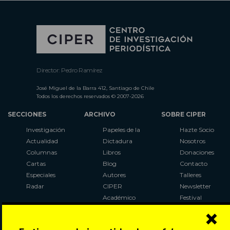
Director: Pedro Ramírez
José Miguel de la Barra 412, Santiago de Chile
Todos los derechos reservados © 2007-2026
SECCIONES
ARCHIVO
SOBRE CIPER
Investigación
Papeles de la
Hazte Socio
Actualidad
Dictadura
Nosotros
Columnas
Libros
Donaciones
Cartas
Blog
Contacto
Especiales
Autores
Talleres
Radar
CIPER
Newsletter
Académico
Festival
×
LaBot
Constituyente